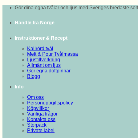
Skip
Gör dina egna tvålar och ljus med Sveriges bredaste sort
to
content
Handle fra Norge
Instruktioner & Recept
Kallrörd tvål
Melt & Pour Tvålmassa
Ljustillverkning
Allmänt om ljus
Gör egna doftpinnar
Blogg
Info
Om oss
Personuppgiftspolicy
Köpvillkor
Vanliga frågor
Kontakta oss
Storpack
Private label