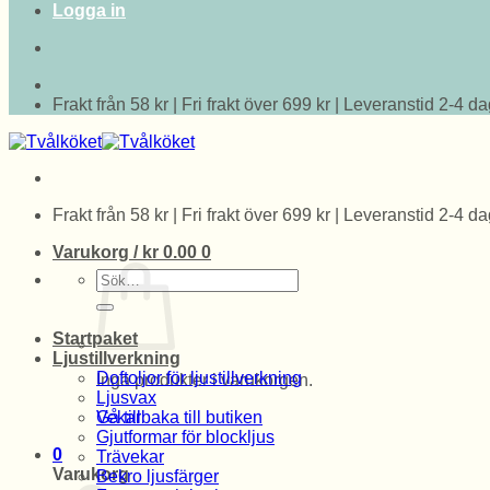
Logga in
Frakt från 58 kr | Fri frakt över 699 kr | Leveranstid 2-4 d
Frakt från 58 kr | Fri frakt över 699 kr | Leveranstid 2-4 d
Varukorg /
kr
0.00
0
Sök
efter:
Startpaket
Ljustillverkning
Doftoljor för ljustillverkning
Inga produkter i varukorgen.
Ljusvax
Vekar
Gå tillbaka till butiken
Gjutformar för blockljus
0
Trävekar
Varukorg
Bekro ljusfärger