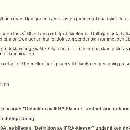
ll och gran. Den ger en känsla av en promenad i barrskogen efter 
tagen för tvåltillverkning och ljustillverkning. Doftoljan är lätt at
oftpinnar. Den ger en härligt doft som sprider sig i rummet och
 produkt av hög kvalité. Oljan är lätt att dosera och kan juste
 doft kombination.
osfär i ditt hem eller för dig som vill tillverka en personlig pre
imjan
se bilagan “Definition av IFRA-klasser” under fliken dokume
ta doftspridning.
0A, se bilagan “Definition av IFRA-klasser” under fliken d