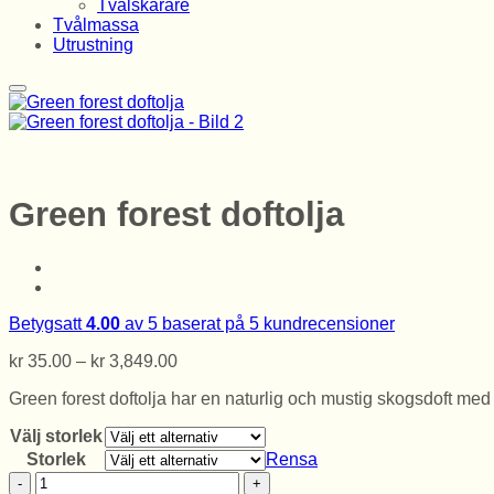
Tvålskärare
Tvålmassa
Utrustning
Green forest doftolja
Betygsatt
4.00
av 5 baserat på
5
kundrecensioner
Prisintervall:
kr
35.00
–
kr
3,849.00
kr 35.00
Green forest doftolja har en naturlig och mustig skogsdoft me
till
kr 3,849.00
Välj storlek
Storlek
Rensa
Green