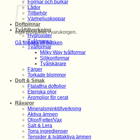
Formar och burkar
Lådor
Tillbehör
Värmeljuskoppar
Doftpinnar
Tvåltillverkning
Inga produkter i varukorgen.
Hydroxider
Tvålmassa
Gå tillbaka till butiken
Tvålformar
Milky Way tvålformar
Silikonformar
Tvålskärare
Färger
Torkade blommor
Doft & Smak
Ftalatfria doftoljor
Eteriska oljor
Aromoljor för cerat
Råvaror
Mineralsminktillverkning
Aktiva ämnen
Oljor/Fetter/Vax
Salt & Lera
Torra ingredienser
Tensider & tvättaktiva ämnen