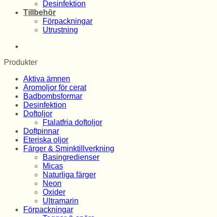
Desinfektion
Tillbehör
Förpackningar
Utrustning
Produkter
Aktiva ämnen
Aromoljor för cerat
Badbombsformar
Desinfektion
Doftoljor
Ftalatfria doftoljor
Doftpinnar
Eteriska oljor
Färger & Sminktillverkning
Basingredienser
Micas
Naturliga färger
Neon
Oxider
Ultramarin
Förpackningar