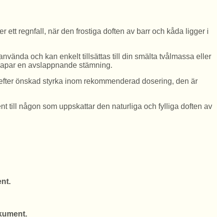
ett regnfall, när den frostiga doften av barr och kåda ligger i
t använda och kan enkelt tillsättas till din smälta tvålmassa eller
 skapar en avslappnande stämning.
ras efter önskad styrka inom rekommenderad dosering, den är
sent till någon som uppskattar den naturliga och fylliga doften av
nt.
okument.