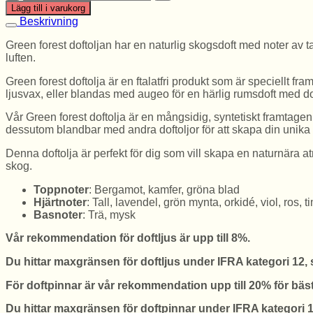
forest
Lägg till i varukorg
doftolja
Beskrivning
mängd
Green forest doftoljan har en naturlig skogsdoft med noter av ta
luften.
Green forest
doftolja är en ftalatfri produkt som är speciellt fram
ljusvax, eller blandas med augeo för en härlig rumsdoft med d
Vår Green forest
doftolja är en mångsidig, syntetiskt framtagen
dessutom blandbar med andra doftoljor för att skapa din unika
Denna doftolja är perfekt för dig som vill skapa en naturnära atm
skog.
Toppnoter
: Bergamot, kamfer, gröna blad
Hjärtnoter
: Tall, lavendel, grön mynta, orkidé, viol, ros, t
Basnoter
: Trä, mysk
Vår rekommendation för doftljus är upp till 8%.
Du hittar maxgränsen för doftljus under IFRA kategori 12, 
För doftpinnar är vår rekommendation upp till 20% för bäs
Du hittar maxgränsen för doftpinnar under IFRA kategori 1