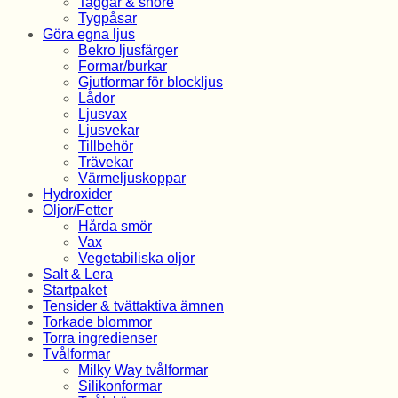
Taggar & snöre
Tygpåsar
Göra egna ljus
Bekro ljusfärger
Formar/burkar
Gjutformar för blockljus
Lådor
Ljusvax
Ljusvekar
Tillbehör
Trävekar
Värmeljuskoppar
Hydroxider
Oljor/Fetter
Hårda smör
Vax
Vegetabiliska oljor
Salt & Lera
Startpaket
Tensider & tvättaktiva ämnen
Torkade blommor
Torra ingredienser
Tvålformar
Milky Way tvålformar
Silikonformar