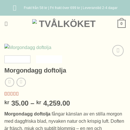
Skip
Frakt från 58 kr | Fri frakt över 699 kr | Leveranstid 2-4 dagar
to
content
0
Morgondagg doftolja
Betygsatt
4
Prisintervall:
35.00
–
4,259.00
kr
kr
4.25
av 5
kr 35.00
baserat på
Morgondagg doftolja
fångar känslan av en stilla morgon
kundrecensioner
till
med daggfriska blad, nyvaken natur och krispig luft. Doften
kr 4,259.00
är fräsch, mjuk och subtilt blommig – en ren och