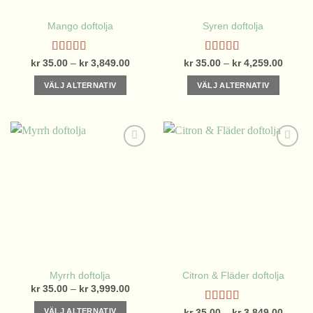
Mango doftolja
Syren doftolja
Betygsatt
Betygsatt
Prisintervall:
Prisinte
kr
35.00
–
kr
3,849.00
kr
35.00
–
kr
4,259.00
kr 35.00
kr 35.
4.63
av 5
4.38
av 5
till
till
VÄLJ ALTERNATIV
VÄLJ ALTERNATIV
kr 3,849.00
kr 4,2
Den
Den
här
här
produkten
produkten
har
har
flera
flera
varianter.
varianter.
De
De
olika
olika
alternativen
alternativen
kan
kan
väljas
väljas
på
på
Myrrh doftolja
Citron & Fläder doftolja
produktsidan
produktsidan
Prisintervall:
kr
35.00
–
kr
3,999.00
kr 35.00
till
Betygsatt
VÄLJ ALTERNATIV
Prisinte
kr
35.00
–
kr
3,849.00