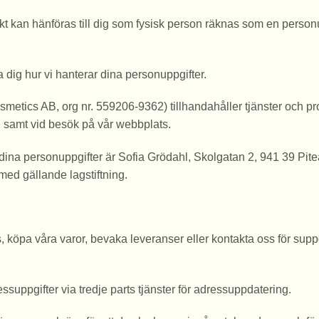
irekt kan hänföras till dig som fysisk person räknas som en pers
a dig hur vi hanterar dina personuppgifter.
smetics AB, org nr. 559206-9362) tillhandahåller tjänster och produ
 samt vid besök på vår webbplats.
ina personuppgifter är Sofia Grödahl, Skolgatan 2, 941 39 Piteå
med gällande lagstiftning.
 köpa våra varor, bevaka leveranser eller kontakta oss för suppo
suppgifter via tredje parts tjänster för adressuppdatering.