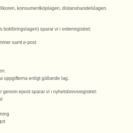
svillkoren, konsumentköplagen, distanshandelslagen.
 bokföringslagen) sparar vi i orderregistret:
mmer samt e-post
en.
ra uppgifterna enligt gällande lag.
r genom epost sparar vi i nyhetsbrevsregistret:
st
gning
got