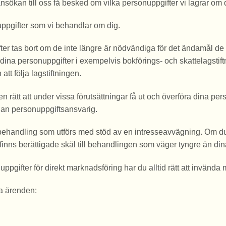
d ansökan till oss få besked om vilka personuppgifter vi lagrar o
nuppgifter som vi behandlar om dig.
fter tas bort om de inte längre är nödvändiga för det ändamål de
a dina personuppgifter i exempelvis bokförings- och skattelagstif
t följa lagstiftningen.
 en rätt att under vissa förutsättningar få ut och överföra dina pers
nan personuppgiftsansvarig.
tsbehandling som utförs med stöd av en intresseavvägning. Om
 finns berättigade skäl till behandlingen som väger tyngre än din
nuppgifter för direkt marknadsföring har du alltid rätt att invänd
a ärenden: