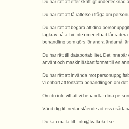
Du har rätt att efter skriftligt underteckna
Du har rätt att få rättelse i fråga om perso
Du har rätt att begära att dina personuppgi
lagkrav på att vi inte omedelbart får rader
behandling som görs för andra ändamål än at
Du har rätt till dataportabilitet. Det innebär
använt och maskinläsbart format till en an
Du har rätt att invända mot personuppgif
vi enbart att fortsätta behandlingen om det
Om du inte vill att vi behandlar dina perso
Vänd dig till nedanstående adress i sådan
Du kan maila till: info@tvalkoket.se