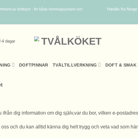
Handle fra Norge
rtiment av doftoljor - för både hemmapysslare och
2-4 dagar
NING
DOFTPINNAR
TVÅLTILLVERKNING
DOFT & SMAK
et
ifrån dig information om dig själv,var du bor, vilken e-postadre
för oss och du kan alltid känna dig helt trygg och veta vad som h