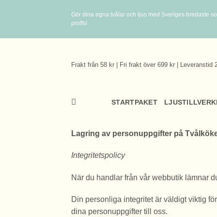
Skip
Gör dina egna tvålar och ljus med Sveriges bredaste so
to
proffs!
content
Frakt från 58 kr | Fri frakt över 699 kr | Leveranstid 
STARTPAKET
LJUSTILLVERK
Lagring av personuppgifter på Tvålkök
Integritetspolicy
När du handlar från vår webbutik lämnar du 
Din personliga integritet är väldigt viktig 
dina personuppgifter till oss.