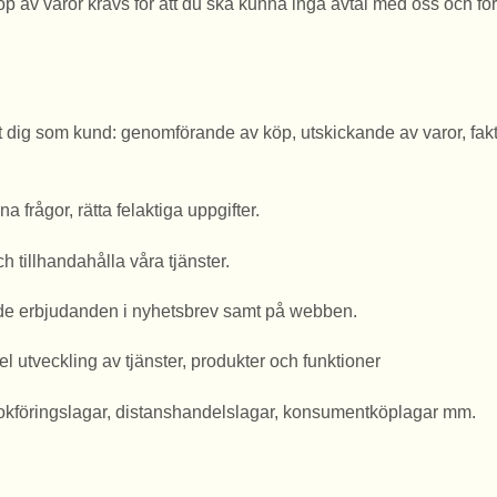
p av varor krävs för att du ska kunna ingå avtal med oss och för 
ot dig som kund: genomförande av köp, utskickande av varor, fakt
 frågor, rätta felaktiga uppgifter.
h tillhandahålla våra tjänster.
ade erbjudanden i nyhetsbrev samt på webben.
el utveckling av tjänster, produkter och funktioner
el bokföringslagar, distanshandelslagar, konsumentköplagar mm.