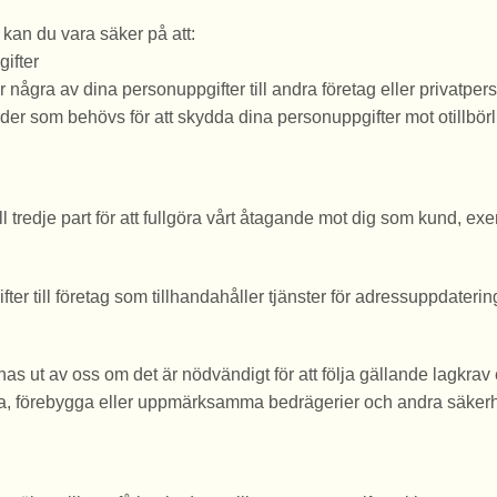
 kan du vara säker på att:
ifter
ljer några av dina personuppgifter till andra företag eller privatper
rder som behövs för att skydda dina personuppgifter mot otillbörl
l tredje part för att fullgöra vårt åtagande mot dig som kund, exem
 till företag som tillhandahåller tjänster för adressuppdateringar 
ut av oss om det är nödvändigt för att följa gällande lagkrav ell
täcka, förebygga eller uppmärksamma bedrägerier och andra säkerh