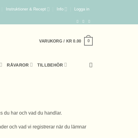
Instruktioner & Recept
Info
Logga in
0
VARUKORG /
KR
0.00
RÅVAROR
TILLBEHÖR
ss du har och vad du handlar.
änder och vad vi registrerar när du lämnar