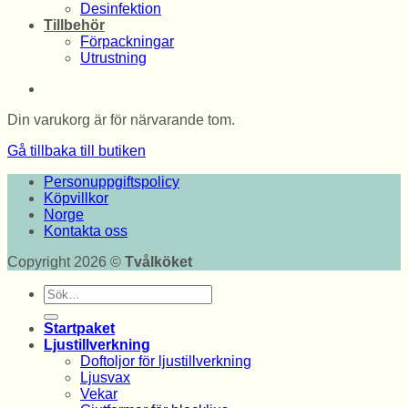
Desinfektion
Tillbehör
Förpackningar
Utrustning
Din varukorg är för närvarande tom.
Gå tillbaka till butiken
Personuppgiftspolicy
Köpvillkor
Norge
Kontakta oss
Copyright 2026 ©
Tvålköket
Sök
efter:
Startpaket
Ljustillverkning
Doftoljor för ljustillverkning
Ljusvax
Vekar