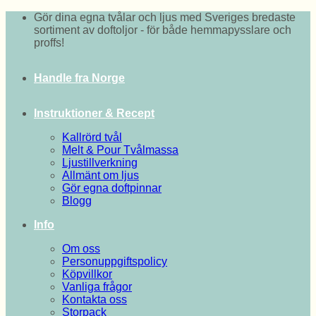
Skip
Gör dina egna tvålar och ljus med Sveriges bredaste
to
sortiment av doftoljor - för både hemmapysslare och
content
proffs!
Handle fra Norge
Instruktioner & Recept
Kallrörd tvål
Melt & Pour Tvålmassa
Ljustillverkning
Allmänt om ljus
Gör egna doftpinnar
Blogg
Info
Om oss
Personuppgiftspolicy
Köpvillkor
Vanliga frågor
Kontakta oss
Storpack