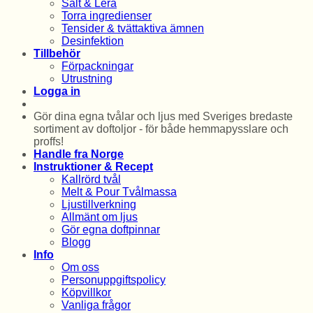
Salt & Lera
Torra ingredienser
Tensider & tvättaktiva ämnen
Desinfektion
Tillbehör
Förpackningar
Utrustning
Logga in
Gör dina egna tvålar och ljus med Sveriges bredaste
sortiment av doftoljor - för både hemmapysslare och
proffs!
Handle fra Norge
Instruktioner & Recept
Kallrörd tvål
Melt & Pour Tvålmassa
Ljustillverkning
Allmänt om ljus
Gör egna doftpinnar
Blogg
Info
Om oss
Personuppgiftspolicy
Köpvillkor
Vanliga frågor