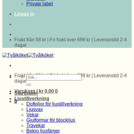
Private label
Logga in
Frakt från 58 kr | Fri frakt över 699 kr | Leveranstid 2-4
dagar
Frakt från 58 kr | Fri frakt över 699 kr | Leveranstid 2-4
Sök
dagar
efter:
Varukorg /
kr
0.00
0
Startpaket
Ljustillverkning
0
Doftoljor för ljustillverkning
Ljusvax
Vekar
Gjutformar för blockljus
Trävekar
Bekro ljusfärger