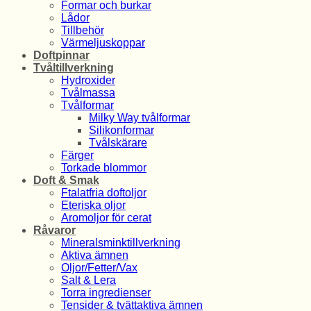
Formar och burkar
Lådor
Tillbehör
Värmeljuskoppar
Doftpinnar
Tvåltillverkning
Hydroxider
Tvålmassa
Tvålformar
Milky Way tvålformar
Silikonformar
Tvålskärare
Färger
Torkade blommor
Doft & Smak
Ftalatfria doftoljor
Eteriska oljor
Aromoljor för cerat
Råvaror
Mineralsminktillverkning
Aktiva ämnen
Oljor/Fetter/Vax
Salt & Lera
Torra ingredienser
Tensider & tvättaktiva ämnen