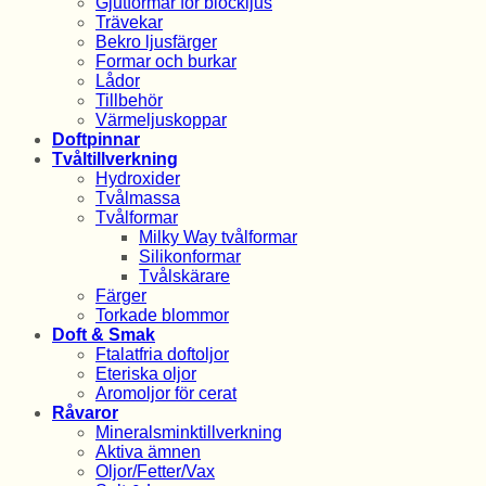
Gjutformar för blockljus
Trävekar
Bekro ljusfärger
Formar och burkar
Lådor
Tillbehör
Värmeljuskoppar
Doftpinnar
Tvåltillverkning
Hydroxider
Tvålmassa
Tvålformar
Milky Way tvålformar
Silikonformar
Tvålskärare
Färger
Torkade blommor
Doft & Smak
Ftalatfria doftoljor
Eteriska oljor
Aromoljor för cerat
Råvaror
Mineralsminktillverkning
Aktiva ämnen
Oljor/Fetter/Vax