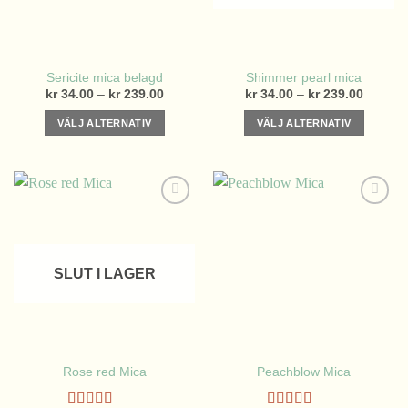
alternativen
väljas
kan
på
väljas
produktsidan
på
Sericite mica belagd
Shimmer pearl mica
produktsidan
Prisintervall:
Prisinter
kr
34.00
–
kr
239.00
kr
34.00
–
kr
239.00
kr 34.00
kr 34.0
till
till
VÄLJ ALTERNATIV
VÄLJ ALTERNATIV
kr 239.00
kr 239.
Den
Den
här
här
produkten
produkten
har
har
flera
flera
varianter.
varianter.
De
De
SLUT I LAGER
olika
olika
alternativen
alternativen
kan
kan
väljas
väljas
på
på
Rose red Mica
Peachblow Mica
produktsidan
produktsidan