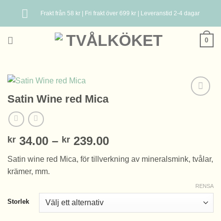
Skip
Frakt från 58 kr | Fri frakt över 699 kr | Leveranstid 2-4 dagar
to
content
0
Satin Wine red Mica
Prisintervall:
34.00
–
239.00
kr
kr
kr 34.00
Satin wine red Mica, för tillverkning av mineralsmink, tvålar,
till
krämer, mm.
kr 239.00
RENSA
Storlek