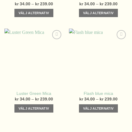
Betygsatt
Betygsatt
Prisintervall:
Prisinter
kr
34.00
–
kr
239.00
kr
34.00
–
kr
239.00
kr 34.00
kr 34.0
5.00
av 5
5.00
av 5
till
till
VÄLJ ALTERNATIV
VÄLJ ALTERNATIV
kr 239.00
kr 239.
Den
Den
här
här
produkten
produkten
har
har
flera
flera
varianter.
varianter.
De
De
olika
olika
alternativen
alternativen
kan
kan
väljas
väljas
på
på
Luster Green Mica
Flash blue mica
produktsidan
produktsidan
Prisintervall:
Prisinter
kr
34.00
–
kr
239.00
kr
34.00
–
kr
239.00
kr 34.00
kr 34.0
till
till
VÄLJ ALTERNATIV
VÄLJ ALTERNATIV
kr 239.00
kr 239.
Den
Den
här
här
produkten
produkten