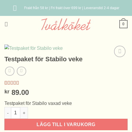
Skip
Frakt från 58 kr | Fri frakt över 699 kr | Leveranstid 2-4 dagar
to
content
0
Testpaket för Stabilo veke
Betygsatt
1
89.00
kr
5.00
av 5
baserat på
Testpaket för Stabilo vaxad veke
kundrecension
Testpaket för Stabilo veke mängd
LÄGG TILL I VARUKORG