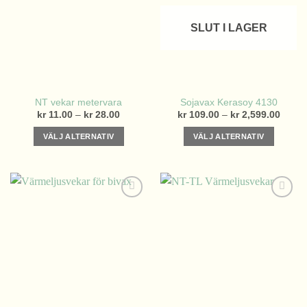
varianter.
De
SLUT I LAGER
olika
alternativen
kan
väljas
på
NT vekar metervara
Sojavax Kerasoy 4130
produktsidan
Prisintervall:
Prisint
kr
11.00
–
kr
28.00
kr
109.00
–
kr
2,599.00
kr 11.00
kr 109
till
till
VÄLJ ALTERNATIV
VÄLJ ALTERNATIV
kr 28.00
kr 2,5
Den
Den
här
här
produkten
produkten
har
har
flera
flera
varianter.
varianter.
De
De
olika
olika
alternativen
alternativen
kan
kan
väljas
väljas