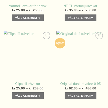
på
på
Värmeljusvekar för bivax
NT-TL Värmeljusvekar
produktsidan
produktsidan
Prisintervall:
Prisinter
kr
25.00
–
kr
250.00
kr
35.00
–
kr
250.00
kr 25.00
kr 35.0
till
till
VÄLJ ALTERNATIV
VÄLJ ALTERNATIV
kr 250.00
kr 250.
Den
Den
här
här
produkten
produkten
har
har
Nyhet
flera
flera
varianter.
varianter.
De
De
olika
olika
alternativen
alternativen
kan
kan
väljas
väljas
på
på
Clips till trävekar
Original dual trävekar 0,95
produktsidan
produktsidan
Prisintervall:
Prisinter
kr
25.00
–
kr
209.00
kr
62.00
–
kr
496.00
kr 25.00
kr 62.0
till
till
VÄLJ ALTERNATIV
VÄLJ ALTERNATIV
kr 209.00
kr 496.
Den
Den
här
här