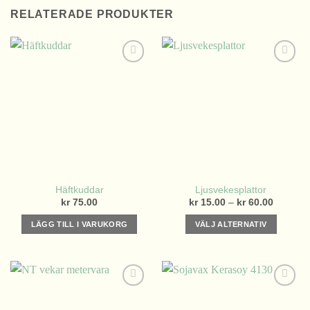
RELATERADE PRODUKTER
Häftkuddar
Ljusvekesplattor
Prisinter
kr
75.00
kr
15.00
–
kr
60.00
kr 15.00
till
LÄGG TILL I VARUKORG
VÄLJ ALTERNATIV
kr 60.00
Den
här
produkten
har
flera