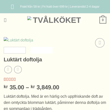
Skip
Frakt från 58 kr | Fri frakt över 699 kr | Leveranstid 2-4 dagar
to
content
0
Luktärt doftolja
Betygsatt
2
Prisintervall:
35.00
–
3,849.00
kr
kr
4.00
av 5
kr 35.00
baserat på
Luktärt doftolja. Med
är en härlig och uppfriskande doft av
kundrecensioner
till
den omtyckta blomman luktärt, påminner denna doftolja om
kr 3,849.00
en sommardag i trädgården.