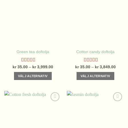
Green tea doftolja
Cotton candy doftolja
Betygsatt
Betygsatt
Prisintervall:
Prisinte
kr
35.00
–
kr
3,999.00
kr
35.00
–
kr
3,849.00
kr 35.00
kr 35.
4.71
av 5
4.31
av 5
till
till
VÄLJ ALTERNATIV
VÄLJ ALTERNATIV
kr 3,999.00
kr 3,8
Den
Den
här
här
produkten
produkten
har
har
flera
flera
varianter.
varianter.
De
De
olika
olika