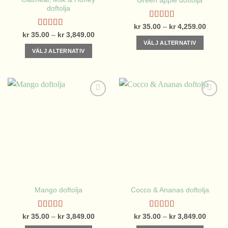
Green apple doftolja
produktsidan
produktsidan
doftolja
Betygsatt
Prisinte
kr
35.00
–
kr
4,259.00
kr 35.
4.00
av 5
Betygsatt
Prisintervall:
kr
35.00
–
kr
3,849.00
till
kr 35.00
4.29
av 5
VÄLJ ALTERNATIV
kr 4,2
till
VÄLJ ALTERNATIV
kr 3,849.00
Den
Den
här
här
produkten
produkten
har
har
flera
flera
varianter.
varianter.
De
De
olika
olika
alternativen
alternativen
kan
kan
väljas
väljas
på
på
produktsidan
Mango doftolja
Cocco & Ananas doftolja
produktsidan
Betygsatt
Betygsatt
Prisintervall:
Prisinte
kr
35.00
–
kr
3,849.00
kr
35.00
–
kr
3,849.00
kr 35.00
kr 35.
4.63
av 5
4.75
av 5