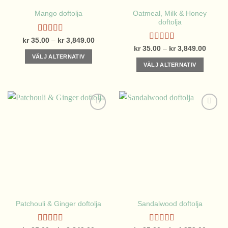
Oatmeal, Milk & Honey
Mango doftolja
doftolja
Betygsatt
Prisintervall:
kr
35.00
–
kr
3,849.00
kr 35.00
4.63
av 5
Betygsatt
Prisinte
kr
35.00
–
kr
3,849.00
till
kr 35.
4.29
av 5
VÄLJ ALTERNATIV
kr 3,849.00
till
VÄLJ ALTERNATIV
kr 3,8
Den
Den
här
här
produkten
produkten
har
har
flera
flera
varianter.
varianter.
De
De
olika
olika
alternativen
alternativen
kan
kan
väljas
väljas
på
på
produktsidan
Patchouli & Ginger doftolja
Sandalwood doftolja
produktsidan