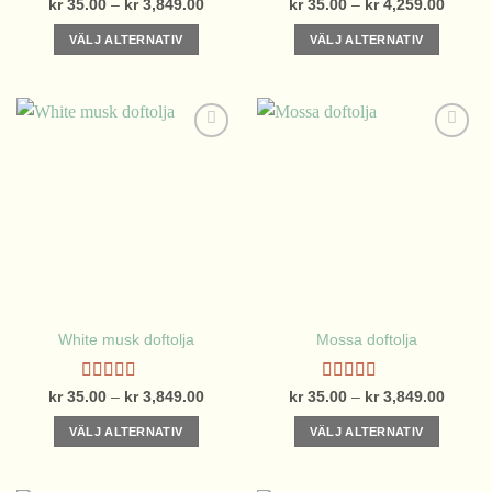
Betygsatt
Betygsatt
Prisintervall:
Prisinte
kr
35.00
–
kr
3,849.00
kr
35.00
–
kr
4,259.00
kr 35.00
kr 35.
4.43
av 5
2.75
till
till
av 5
VÄLJ ALTERNATIV
VÄLJ ALTERNATIV
kr 3,849.00
kr 4,2
Den
Den
här
här
produkten
produkten
har
har
flera
flera
varianter.
varianter.
De
De
olika
olika
alternativen
alternativen
kan
kan
väljas
väljas
på
på
White musk doftolja
Mossa doftolja
produktsidan
produktsidan
Betygsatt
Betygsatt
Prisintervall:
Prisinte
kr
35.00
–
kr
3,849.00
kr
35.00
–
kr
3,849.00
kr 35.00
kr 35.
4.10
av 5
4.00
av 5
till
till
VÄLJ ALTERNATIV
VÄLJ ALTERNATIV
kr 3,849.00
kr 3,8
Den
Den
här
här