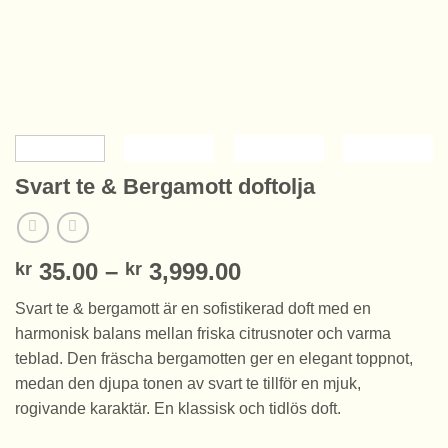
Svart te & Bergamott doftolja
Prisintervall:
35.00
–
3,999.00
kr
kr
kr 35.00
Svart te & bergamott är en sofistikerad doft med en
till
harmonisk balans mellan friska citrusnoter och varma
kr 3,999.00
teblad. Den fräscha bergamotten ger en elegant toppnot,
medan den djupa tonen av svart te tillför en mjuk,
rogivande karaktär. En klassisk och tidlös doft.