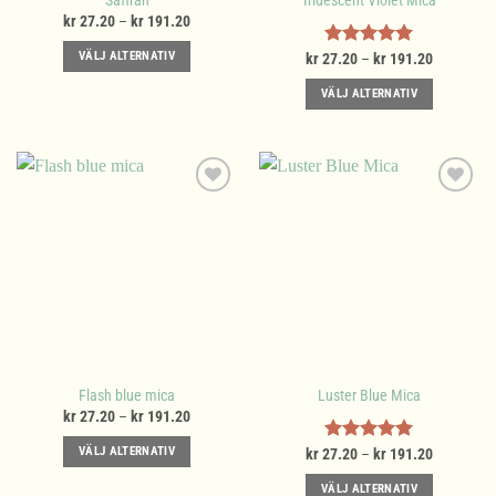
Saffran
Iridescent Violet Mica
Prisintervall:
kr
27.20
–
kr
191.20
kr 27.20
till
VÄLJ ALTERNATIV
Prisinterva
kr
27.20
Betygsatt
–
kr
191.20
kr 191.20
kr 27.20
5.00
av 5
Den
till
VÄLJ ALTERNATIV
kr 191.20
här
Den
produkten
här
har
produkten
flera
har
varianter.
flera
De
varianter.
olika
De
alternativen
olika
kan
alternativen
väljas
kan
på
väljas
produktsidan
på
Flash blue mica
Luster Blue Mica
produktsidan
Prisintervall:
kr
27.20
–
kr
191.20
kr 27.20
till
VÄLJ ALTERNATIV
Prisinterva
kr
27.20
Betygsatt
–
kr
191.20
kr 191.20
kr 27.20
5.00
av 5
Den
till
VÄLJ ALTERNATIV
kr 191.20