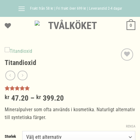
Skip
Frakt från 58 kr | Fri frakt över 699 kr | Leveranstid 2-4 dagar
to
content
0
Titandioxid
Betygsatt
1
Prisintervall:
kr
47.20
–
kr
399.20
5.00
av 5
kr 47.20
baserat på
Mineralpulver som ofta används i kosmetika. Naturligt alternativ
kundrecension
till
till syntetiska färger.
kr 399.20
RENSA
Storlek