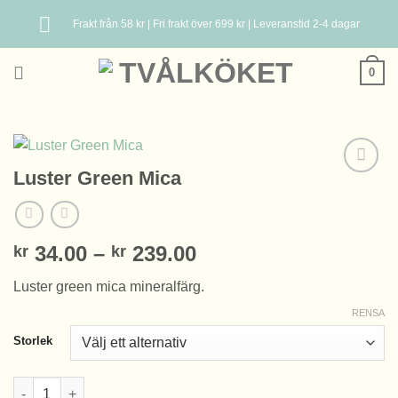
Skip
Frakt från 58 kr | Fri frakt över 699 kr | Leveranstid 2-4 dagar
to
content
0
Luster Green Mica
Prisintervall:
34.00
–
239.00
kr
kr
kr 34.00
Luster green mica mineralfärg.
till
kr 239.00
RENSA
Storlek
Luster Green Mica mängd