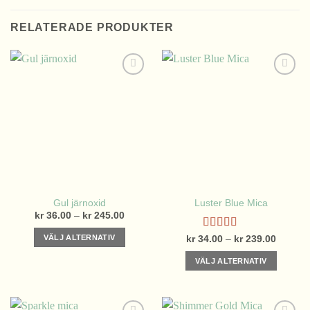
RELATERADE PRODUKTER
Gul järnoxid
Luster Blue Mica
Prisintervall:
kr
36.00
–
kr
245.00
kr 36.00
till
Betygsatt
VÄLJ ALTERNATIV
Prisinter
kr
34.00
–
kr
239.00
kr 245.00
kr 34.0
5.00
av 5
Den
till
VÄLJ ALTERNATIV
kr 239.
här
Den
produkten
här
har
produkten