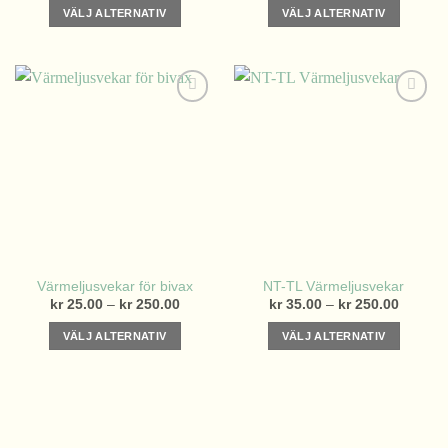
till
till
VÄLJ ALTERNATIV
VÄLJ ALTERNATIV
kr 28.00
kr 29.00
Den
Den
här
här
produkten
produkten
har
har
flera
flera
varianter.
varianter.
De
De
olika
olika
alternativen
alternativen
kan
kan
väljas
väljas
på
på
Värmeljusvekar för bivax
NT-TL Värmeljusvekar
produktsidan
produktsidan
Prisintervall:
Prisinter
kr
25.00
–
kr
250.00
kr
35.00
–
kr
250.00
kr 25.00
kr 35.0
till
till
VÄLJ ALTERNATIV
VÄLJ ALTERNATIV
kr 250.00
kr 250.
Den
Den
här
här
produkten
produkten
har
har
flera
flera