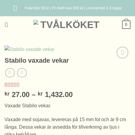
Skip
Frakt från 58 kr | Fri frakt över 699 kr | Leveranstid 2-4 dagar
to
content
0
Stabilo vaxade vekar
Betygsatt
2
Prisintervall:
27.00
–
1,432.00
kr
kr
5.00
av 5
kr 27.00
baserat på
Vaxade Stabilo vekar.
kundrecensioner
till
kr 1,432.00
Vaxade med sojavax, levereras på 15 mm fot och är 9 cm
långa. Dessa vekar är avsedda för tillverkning av ljus i
olika behållare.