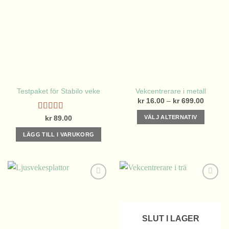
Testpaket för Stabilo veke
Vekcentrerare i metall
Prisinter
kr
16.00
–
kr
699.00
kr 16.0
till
Betygsatt
VÄLJ ALTERNATIV
kr
89.00
kr 699.
5.00
av 5
Den
LÄGG TILL I VARUKORG
här
produkten
har
flera
varianter.
De
olika
alternativen
SLUT I LAGER
kan