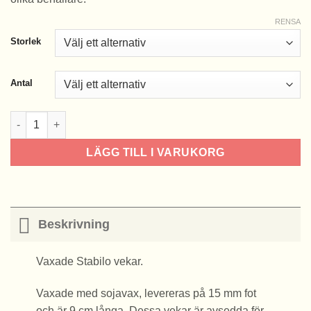
RENSA
Storlek
Antal
Stabilo vaxade vekar mängd
LÄGG TILL I VARUKORG
Beskrivning
Vaxade Stabilo vekar.
Vaxade med sojavax, levereras på 15 mm fot
och är 9 cm långa. Dessa vekar är avsedda för