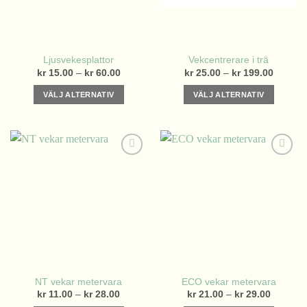
väljas
på
produktsidan
Ljusvekesplattor
Vekcentrerare i trä
Prisintervall:
Prisinter
kr
15.00
–
kr
60.00
kr
25.00
–
kr
199.00
kr 15.00
kr 25.0
till
till
VÄLJ ALTERNATIV
VÄLJ ALTERNATIV
kr 60.00
kr 199.
Den
Den
här
här
produkten
produkten
har
har
flera
flera
varianter.
varianter.
De
De
olika
olika
alternativen
alternativen
kan
kan
väljas
väljas
på
på
NT vekar metervara
ECO vekar metervara
produktsidan
produktsidan
Prisintervall:
Prisinter
kr
11.00
–
kr
28.00
kr
21.00
–
kr
29.00
kr 11.00
kr 21.00